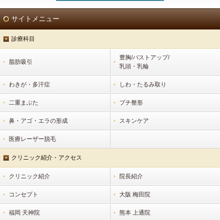
サイトメニュー
診療科目
豊胸/バストアップ/
脂肪吸引
乳頭・乳輪
わきが・多汗症
しわ・たるみ取り
二重まぶた
プチ整形
鼻・アゴ・エラの形成
スキンケア
医療レーザー脱毛
クリニック紹介・アクセス
クリニック紹介
院長紹介
コンセプト
大阪 梅田院
福岡 天神院
熊本 上通院